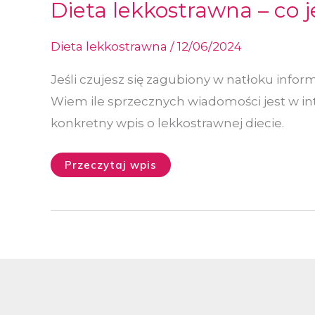
Dieta
Dieta lekkostrawna – co j
lekkostrawna
–
co
jeść,
Dieta lekkostrawna
/
12/06/2024
kiedy
i
jak
Jeśli czujesz się zagubiony w natłoku inform
stosować?
Wiem ile sprzecznych wiadomości jest w in
konkretny wpis o lekkostrawnej diecie.
Przeczytaj wpis