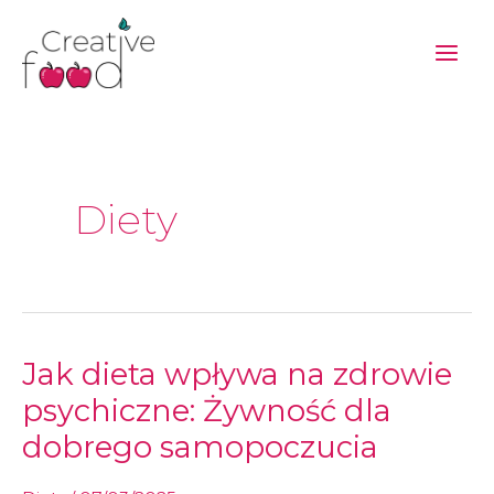
Przejdź
do
treści
Diety
Jak
Jak dieta wpływa na zdrowie
dieta
wpływa
na
psychiczne: Żywność dla
zdrowie
psychiczne:
Żywność
dobrego samopoczucia
dla
dobrego
samopoczucia