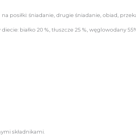
a posiłki: śniadanie, drugie śniadanie, obiad, przeką
iecie: białko 20 %, tłuszcze 25 %, węglowodany 55
mi składnikami.