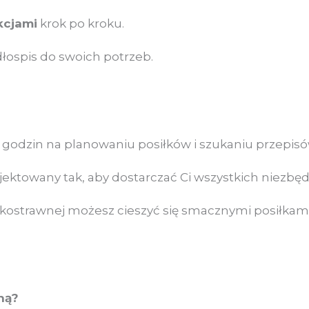
kcjami
krok po kroku.
łospis do swoich potrzeb.
godzin na planowaniu posiłków i szukaniu przepisów
ojektowany tak, aby dostarczać Ci wszystkich niezb
kkostrawnej możesz cieszyć się smacznymi posiłkami
ną?