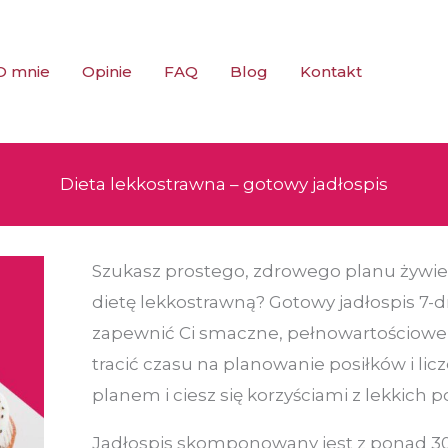
O mnie
Opinie
FAQ
Blog
Kontakt
Dieta lekkostrawna – gotowy jadłospis
ilość
Szukasz prostego, zdrowego planu żywi
Dieta
dietę lekkostrawną? Gotowy jadłospis 7-
lekkostrawna
zapewnić Ci smaczne, pełnowartościowe po
–
tracić czasu na planowanie posiłków i licz
gotowy
planem i ciesz się korzyściami z lekkich p
jadłospis
Jadłospis skomponowany jest z ponad 30