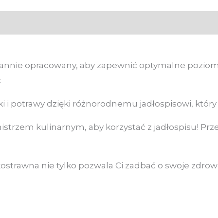
)
arannie opracowany, aby zapewnić optymalne poziomy
.
i potrawy dzięki różnorodnemu jadłospisowi, który 
strzem kulinarnym, aby korzystać z jadłospisu! Przep
kostrawna nie tylko pozwala Ci zadbać o swoje zdro