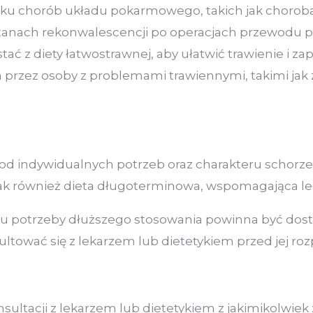
dku chorób układu pokarmowego, takich jak choroba 
 stanach rekonwalescencji po operacjach przewodu 
ać z diety łatwostrawnej, aby ułatwić trawienie i z
przez osoby z problemami trawiennymi, takimi jak 
?
 od indywidualnych potrzeb oraz charakteru schorze
jak również dieta długoterminowa, wspomagająca le
dku potrzeby dłuższego stosowania powinna być dos
ltować się z lekarzem lub dietetykiem przed jej ro
nsultacji z lekarzem lub dietetykiem z jakimikolwie