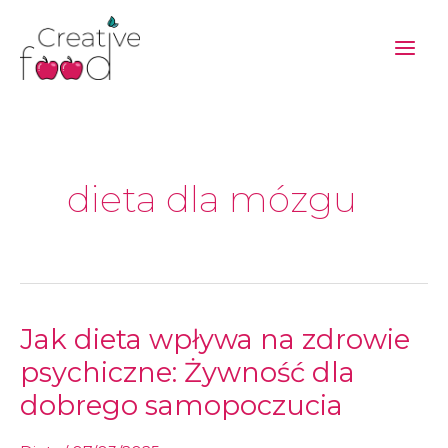
Przejdź
do
treści
dieta dla mózgu
Jak
Jak dieta wpływa na zdrowie
dieta
wpływa
na
psychiczne: Żywność dla
zdrowie
psychiczne:
Żywność
dobrego samopoczucia
dla
dobrego
samopoczucia