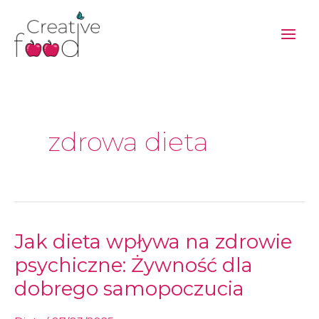
Przejdź
do
treści
zdrowa dieta
Jak
Jak dieta wpływa na zdrowie
dieta
wpływa
na
psychiczne: Żywność dla
zdrowie
psychiczne:
Żywność
dobrego samopoczucia
dla
dobrego
samopoczucia